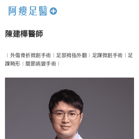
陳建樺醫師
︱外傷骨折微創手術︱足部拇指外翻︱足踝微創手術︱足
踝畸形︱關節病變手術︱