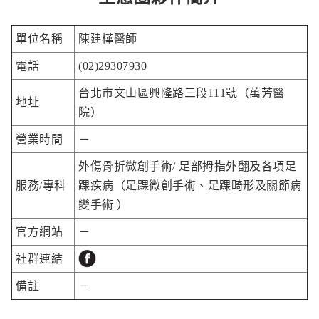
單位名稱
陳建樺醫師
電話
(02)29307930
台北市文山區興隆路三段111號（萬芳醫
地址
院）
營業時間
－
外傷骨折微創手術/ 足部拇指外翻及各項足
服務/專科
踝疾病（足踝微創手術、足踝畸形及關節病
變手術 ）
官方網站
－
社群連結
備註
－