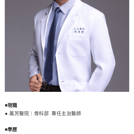
◾️
現職
● 萬芳醫院︱骨科部 專任主治醫師
◾️
學歷